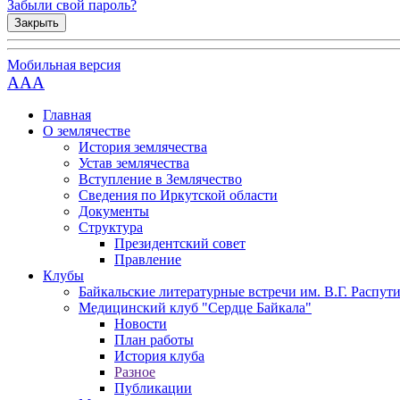
Забыли свой пароль?
Закрыть
Мобильная версия
AAA
Главная
О землячестве
История землячества
Устав землячества
Вступление в Землячество
Сведения по Иркутской области
Документы
Структура
Президентский совет
Правление
Клубы
Байкальские литературные встречи им. В.Г. Распут
Медицинский клуб "Сердце Байкала"
Новости
План работы
История клуба
Разное
Публикации