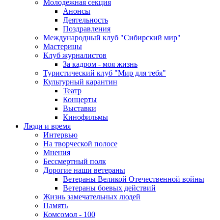
Молодежная секция
Анонсы
Деятельность
Поздравления
Международный клуб "Сибирский мир"
Мастерицы
Клуб журналистов
За кадром - моя жизнь
Туристический клуб "Мир для тебя"
Культурный карантин
Театр
Концерты
Выставки
Кинофильмы
Люди и время
Интервью
На творческой полосе
Мнения
Бессмертный полк
Дорогие наши ветераны
Ветераны Великой Отечественной войны
Ветераны боевых действий
Жизнь замечательных людей
Память
Комсомол - 100