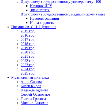
Иркутскому государственному университету -100
История ИГУ
Знай наших!
Иркутскому государственному медицинскому униве
История создания
Наша гордость
Премия им. С.Н. Щетинина
2015 год
2016 год
2017 год
2018 год
2019 год
2020 год
2021 год
2022 год
2023 год
2024 год
2025 год
Музыкальная шкатулка
Анна Сизова
Бисер Киров
Надежда Буднева
Сергей Остроумов
Галина Грозина
Михаил Евтюхов