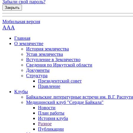
Забыли свой пароль?
Закрыть
Мобильная версия
AAA
Главная
О землячестве
История землячества
Устав землячества
Вступление в Землячество
Сведения по Иркутской области
Документы
Структура
Президентский совет
Правление
Клубы
Байкальские литературные встречи им. В.Г. Распут
Медицинский клуб "Сердце Байкала"
Новости
План работы
История клуба
Разное
Публикации