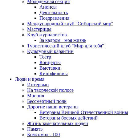
Молодежная секция
Анонсы
Деятельность
Поздравления
Международный клуб "Сибирский мир"
Мастерицы
Клуб журналистов
За кадром - моя жизнь
Туристический клуб "Мир для тебя"
Культурный карантин
Театр
Концерты
Выставки
Кинофильмы
Люди и время
Интервью
На творческой полосе
Мнения
Бессмертный полк
Дорогие наши ветераны
Ветераны Великой Отечественной войны
Ветераны боевых действий
Жизнь замечательных людей
Память
Комсомол - 100