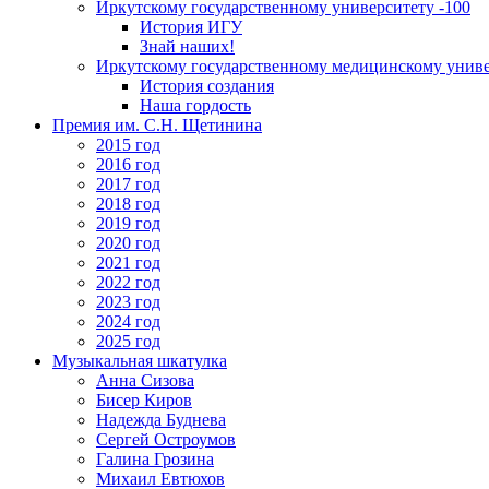
Иркутскому государственному университету -100
История ИГУ
Знай наших!
Иркутскому государственному медицинскому униве
История создания
Наша гордость
Премия им. С.Н. Щетинина
2015 год
2016 год
2017 год
2018 год
2019 год
2020 год
2021 год
2022 год
2023 год
2024 год
2025 год
Музыкальная шкатулка
Анна Сизова
Бисер Киров
Надежда Буднева
Сергей Остроумов
Галина Грозина
Михаил Евтюхов