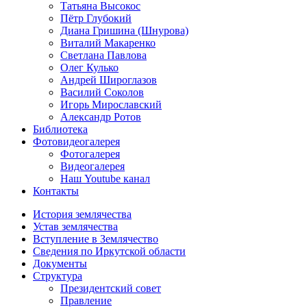
Татьяна Высокос
Пётр Глубокий
Диана Гришина (Шнурова)
Виталий Макаренко
Светлана Павлова
Олег Кулько
Андрей Широглазов
Василий Соколов
Игорь Мирославский
Александр Ротов
Библиотека
Фотовидеогалерея
Фотогалерея
Видеогалерея
Наш Youtube канал
Контакты
История землячества
Устав землячества
Вступление в Землячество
Сведения по Иркутской области
Документы
Структура
Президентский совет
Правление