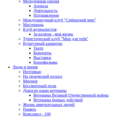
Молодежная секция
Анонсы
Деятельность
Поздравления
Международный клуб "Сибирский мир"
Мастерицы
Клуб журналистов
За кадром - моя жизнь
Туристический клуб "Мир для тебя"
Культурный карантин
Театр
Концерты
Выставки
Кинофильмы
Люди и время
Интервью
На творческой полосе
Мнения
Бессмертный полк
Дорогие наши ветераны
Ветераны Великой Отечественной войны
Ветераны боевых действий
Жизнь замечательных людей
Память
Комсомол - 100