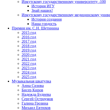
Иркутскому государственному университету -100
История ИГУ
Знай наших!
Иркутскому государственному медицинскому униве
История создания
Наша гордость
Премия им. С.Н. Щетинина
2015 год
2016 год
2017 год
2018 год
2019 год
2020 год
2021 год
2022 год
2023 год
2024 год
2025 год
Музыкальная шкатулка
Анна Сизова
Бисер Киров
Надежда Буднева
Сергей Остроумов
Галина Грозина
Михаил Евтюхов