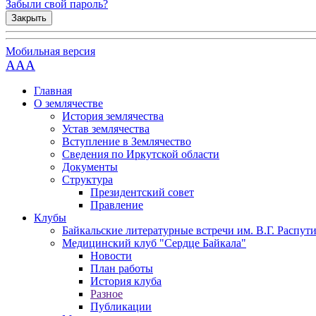
Забыли свой пароль?
Закрыть
Мобильная версия
AAA
Главная
О землячестве
История землячества
Устав землячества
Вступление в Землячество
Сведения по Иркутской области
Документы
Структура
Президентский совет
Правление
Клубы
Байкальские литературные встречи им. В.Г. Распут
Медицинский клуб "Сердце Байкала"
Новости
План работы
История клуба
Разное
Публикации