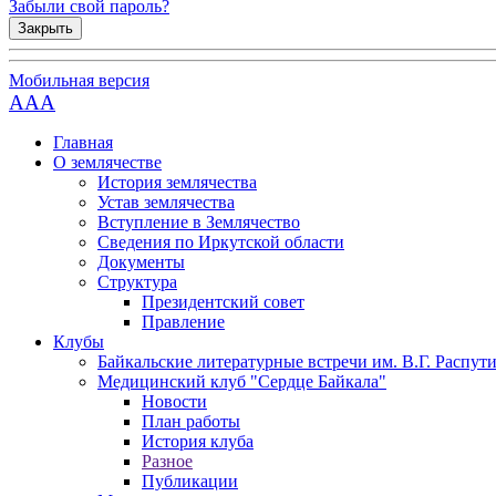
Забыли свой пароль?
Закрыть
Мобильная версия
AAA
Главная
О землячестве
История землячества
Устав землячества
Вступление в Землячество
Сведения по Иркутской области
Документы
Структура
Президентский совет
Правление
Клубы
Байкальские литературные встречи им. В.Г. Распут
Медицинский клуб "Сердце Байкала"
Новости
План работы
История клуба
Разное
Публикации