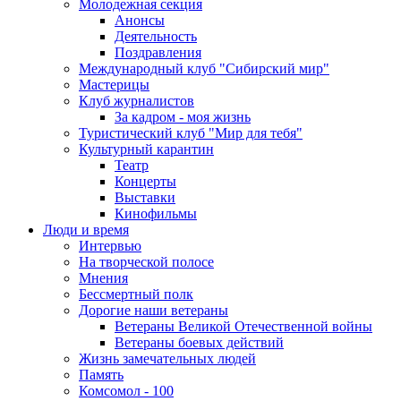
Молодежная секция
Анонсы
Деятельность
Поздравления
Международный клуб "Сибирский мир"
Мастерицы
Клуб журналистов
За кадром - моя жизнь
Туристический клуб "Мир для тебя"
Культурный карантин
Театр
Концерты
Выставки
Кинофильмы
Люди и время
Интервью
На творческой полосе
Мнения
Бессмертный полк
Дорогие наши ветераны
Ветераны Великой Отечественной войны
Ветераны боевых действий
Жизнь замечательных людей
Память
Комсомол - 100