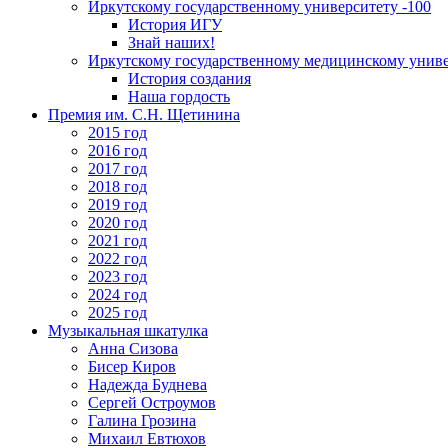
Иркутскому государственному университету -100
История ИГУ
Знай наших!
Иркутскому государственному медицинскому униве
История создания
Наша гордость
Премия им. С.Н. Щетинина
2015 год
2016 год
2017 год
2018 год
2019 год
2020 год
2021 год
2022 год
2023 год
2024 год
2025 год
Музыкальная шкатулка
Анна Сизова
Бисер Киров
Надежда Буднева
Сергей Остроумов
Галина Грозина
Михаил Евтюхов