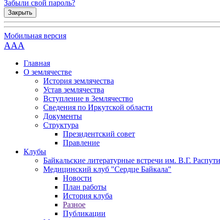
Забыли свой пароль?
Закрыть
Мобильная версия
AAA
Главная
О землячестве
История землячества
Устав землячества
Вступление в Землячество
Сведения по Иркутской области
Документы
Структура
Президентский совет
Правление
Клубы
Байкальские литературные встречи им. В.Г. Распут
Медицинский клуб "Сердце Байкала"
Новости
План работы
История клуба
Разное
Публикации