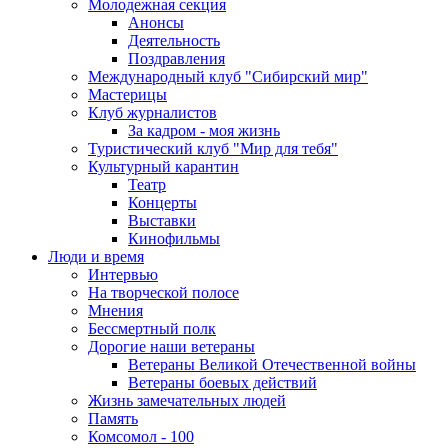
Молодежная секция
Анонсы
Деятельность
Поздравления
Международный клуб "Сибирский мир"
Мастерицы
Клуб журналистов
За кадром - моя жизнь
Туристический клуб "Мир для тебя"
Культурный карантин
Театр
Концерты
Выставки
Кинофильмы
Люди и время
Интервью
На творческой полосе
Мнения
Бессмертный полк
Дорогие наши ветераны
Ветераны Великой Отечественной войны
Ветераны боевых действий
Жизнь замечательных людей
Память
Комсомол - 100