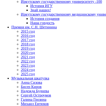
Иркутскому государственному университету -100
История ИГУ
Знай наших!
Иркутскому государственному медицинскому униве
История создания
Наша гордость
Премия им. С.Н. Щетинина
2015 год
2016 год
2017 год
2018 год
2019 год
2020 год
2021 год
2022 год
2023 год
2024 год
2025 год
Музыкальная шкатулка
Анна Сизова
Бисер Киров
Надежда Буднева
Сергей Остроумов
Галина Грозина
Михаил Евтюхов