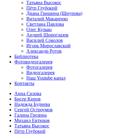
Татьяна Высокос
Пётр Глубокий
Диана Гришина (Шнурова)
Виталий Макаренко
Светлана Павлова
Олег Кулько
Андрей Широглазов
Василий Соколов
Игорь Мирославский
Александр Ротов
Библиотека
Фотовидеогалерея
Фотогалерея
Видеогалерея
Наш Youtube канал
Контакты
Анна Сизова
Бисер Киров
Надежда Буднева
Сергей Остроумов
Галина Грозина
Михаил Евтюхов
Татьяна Высокос
Пётр Глубокий