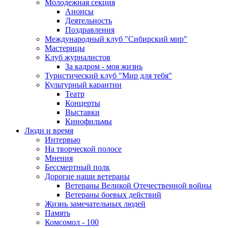
Молодежная секция
Анонсы
Деятельность
Поздравления
Международный клуб "Сибирский мир"
Мастерицы
Клуб журналистов
За кадром - моя жизнь
Туристический клуб "Мир для тебя"
Культурный карантин
Театр
Концерты
Выставки
Кинофильмы
Люди и время
Интервью
На творческой полосе
Мнения
Бессмертный полк
Дорогие наши ветераны
Ветераны Великой Отечественной войны
Ветераны боевых действий
Жизнь замечательных людей
Память
Комсомол - 100