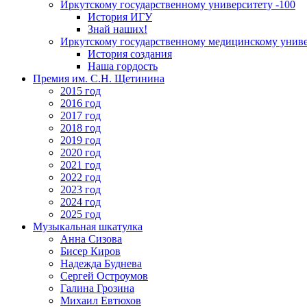
Иркутскому государственному университету -100
История ИГУ
Знай наших!
Иркутскому государственному медицинскому униве
История создания
Наша гордость
Премия им. С.Н. Щетинина
2015 год
2016 год
2017 год
2018 год
2019 год
2020 год
2021 год
2022 год
2023 год
2024 год
2025 год
Музыкальная шкатулка
Анна Сизова
Бисер Киров
Надежда Буднева
Сергей Остроумов
Галина Грозина
Михаил Евтюхов