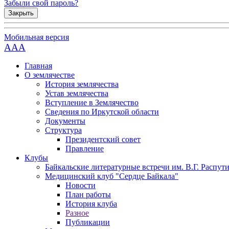
Забыли свой пароль?
Закрыть
Мобильная версия
AAA
Главная
О землячестве
История землячества
Устав землячества
Вступление в Землячество
Сведения по Иркутской области
Документы
Структура
Президентский совет
Правление
Клубы
Байкальские литературные встречи им. В.Г. Распут
Медицинский клуб "Сердце Байкала"
Новости
План работы
История клуба
Разное
Публикации