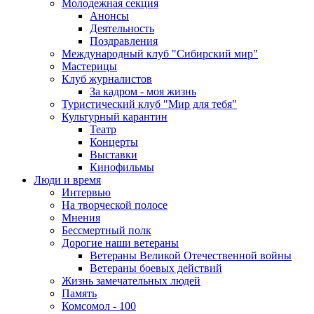
Молодежная секция
Анонсы
Деятельность
Поздравления
Международный клуб "Сибирский мир"
Мастерицы
Клуб журналистов
За кадром - моя жизнь
Туристический клуб "Мир для тебя"
Культурный карантин
Театр
Концерты
Выставки
Кинофильмы
Люди и время
Интервью
На творческой полосе
Мнения
Бессмертный полк
Дорогие наши ветераны
Ветераны Великой Отечественной войны
Ветераны боевых действий
Жизнь замечательных людей
Память
Комсомол - 100