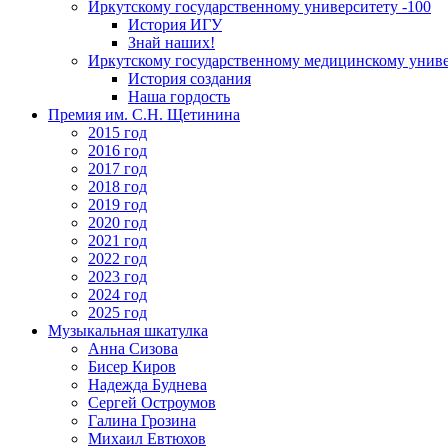
Иркутскому государственному университету -100
История ИГУ
Знай наших!
Иркутскому государственному медицинскому униве
История создания
Наша гордость
Премия им. С.Н. Щетинина
2015 год
2016 год
2017 год
2018 год
2019 год
2020 год
2021 год
2022 год
2023 год
2024 год
2025 год
Музыкальная шкатулка
Анна Сизова
Бисер Киров
Надежда Буднева
Сергей Остроумов
Галина Грозина
Михаил Евтюхов