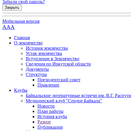
Забыли свой пароль?
Закрыть
Мобильная версия
AAA
Главная
О землячестве
История землячества
Устав землячества
Вступление в Землячество
Сведения по Иркутской области
Документы
Структура
Президентский совет
Правление
Клубы
Байкальские литературные встречи им. В.Г. Распут
Медицинский клуб "Сердце Байкала"
Новости
План работы
История клуба
Разное
Публикации