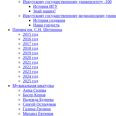
Иркутскому государственному университету -100
История ИГУ
Знай наших!
Иркутскому государственному медицинскому униве
История создания
Наша гордость
Премия им. С.Н. Щетинина
2015 год
2016 год
2017 год
2018 год
2019 год
2020 год
2021 год
2022 год
2023 год
2024 год
2025 год
Музыкальная шкатулка
Анна Сизова
Бисер Киров
Надежда Буднева
Сергей Остроумов
Галина Грозина
Михаил Евтюхов