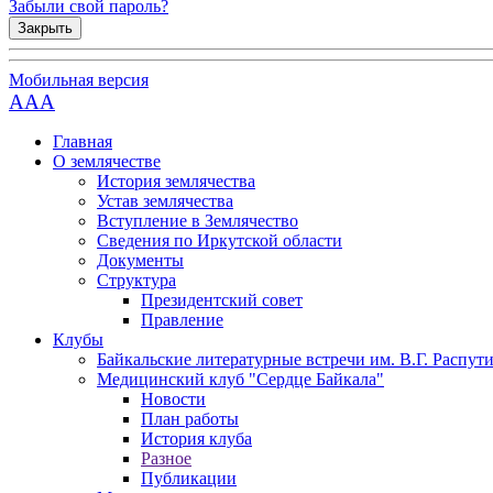
Забыли свой пароль?
Закрыть
Мобильная версия
AAA
Главная
О землячестве
История землячества
Устав землячества
Вступление в Землячество
Сведения по Иркутской области
Документы
Структура
Президентский совет
Правление
Клубы
Байкальские литературные встречи им. В.Г. Распут
Медицинский клуб "Сердце Байкала"
Новости
План работы
История клуба
Разное
Публикации