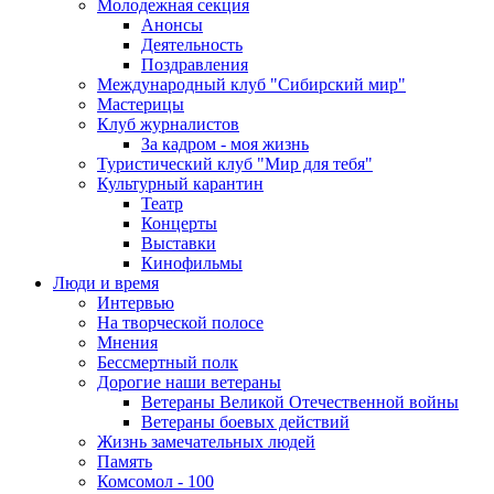
Молодежная секция
Анонсы
Деятельность
Поздравления
Международный клуб "Сибирский мир"
Мастерицы
Клуб журналистов
За кадром - моя жизнь
Туристический клуб "Мир для тебя"
Культурный карантин
Театр
Концерты
Выставки
Кинофильмы
Люди и время
Интервью
На творческой полосе
Мнения
Бессмертный полк
Дорогие наши ветераны
Ветераны Великой Отечественной войны
Ветераны боевых действий
Жизнь замечательных людей
Память
Комсомол - 100