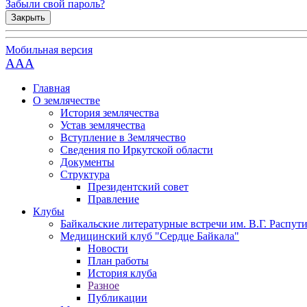
Забыли свой пароль?
Закрыть
Мобильная версия
AAA
Главная
О землячестве
История землячества
Устав землячества
Вступление в Землячество
Сведения по Иркутской области
Документы
Структура
Президентский совет
Правление
Клубы
Байкальские литературные встречи им. В.Г. Распут
Медицинский клуб "Сердце Байкала"
Новости
План работы
История клуба
Разное
Публикации