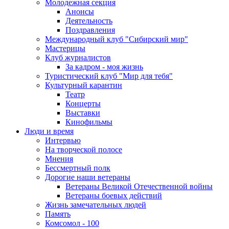
Молодежная секция
Анонсы
Деятельность
Поздравления
Международный клуб "Сибирский мир"
Мастерицы
Клуб журналистов
За кадром - моя жизнь
Туристический клуб "Мир для тебя"
Культурный карантин
Театр
Концерты
Выставки
Кинофильмы
Люди и время
Интервью
На творческой полосе
Мнения
Бессмертный полк
Дорогие наши ветераны
Ветераны Великой Отечественной войны
Ветераны боевых действий
Жизнь замечательных людей
Память
Комсомол - 100