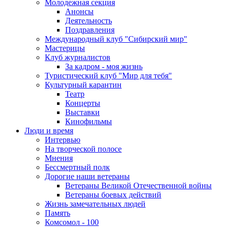
Молодежная секция
Анонсы
Деятельность
Поздравления
Международный клуб "Сибирский мир"
Мастерицы
Клуб журналистов
За кадром - моя жизнь
Туристический клуб "Мир для тебя"
Культурный карантин
Театр
Концерты
Выставки
Кинофильмы
Люди и время
Интервью
На творческой полосе
Мнения
Бессмертный полк
Дорогие наши ветераны
Ветераны Великой Отечественной войны
Ветераны боевых действий
Жизнь замечательных людей
Память
Комсомол - 100