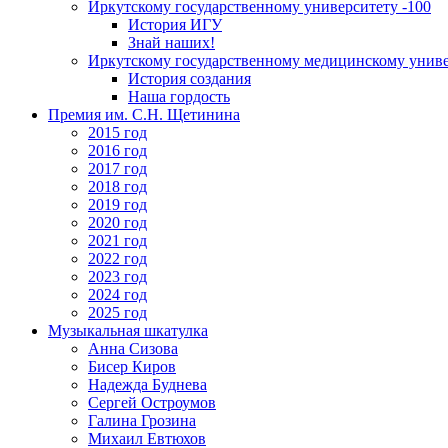
Иркутскому государственному университету -100
История ИГУ
Знай наших!
Иркутскому государственному медицинскому униве
История создания
Наша гордость
Премия им. С.Н. Щетинина
2015 год
2016 год
2017 год
2018 год
2019 год
2020 год
2021 год
2022 год
2023 год
2024 год
2025 год
Музыкальная шкатулка
Анна Сизова
Бисер Киров
Надежда Буднева
Сергей Остроумов
Галина Грозина
Михаил Евтюхов