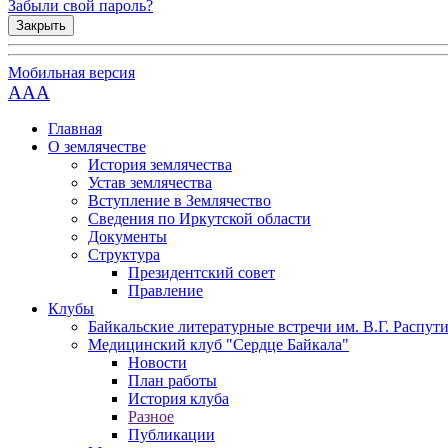
Забыли свой пароль?
Закрыть
Мобильная версия
AAA
Главная
О землячестве
История землячества
Устав землячества
Вступление в Землячество
Сведения по Иркутской области
Документы
Структура
Президентский совет
Правление
Клубы
Байкальские литературные встречи им. В.Г. Распут
Медицинский клуб "Сердце Байкала"
Новости
План работы
История клуба
Разное
Публикации