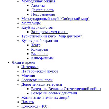
Молодежная секция
Анонсы
Деятельность
Поздравления
Международный клуб "Сибирский мир"
Мастерицы
Клуб журналистов
За кадром - моя жизнь
Туристический клуб "Мир для тебя"
Культурный карантин
Театр
Концерты
Выставки
Кинофильмы
Люди и время
Интервью
На творческой полосе
Мнения
Бессмертный полк
Дорогие наши ветераны
Ветераны Великой Отечественной войны
Ветераны боевых действий
Жизнь замечательных людей
Память
Комсомол - 100