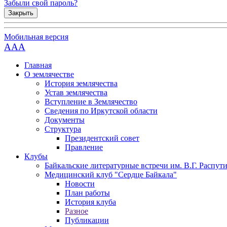
Забыли свой пароль?
Закрыть
Мобильная версия
AAA
Главная
О землячестве
История землячества
Устав землячества
Вступление в Землячество
Сведения по Иркутской области
Документы
Структура
Президентский совет
Правление
Клубы
Байкальские литературные встречи им. В.Г. Распут
Медицинский клуб "Сердце Байкала"
Новости
План работы
История клуба
Разное
Публикации