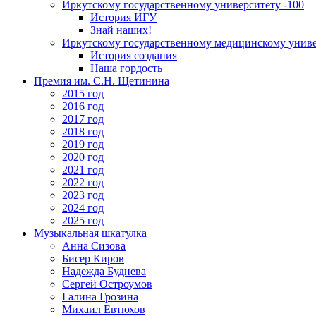
Иркутскому государственному университету -100
История ИГУ
Знай наших!
Иркутскому государственному медицинскому униве
История создания
Наша гордость
Премия им. С.Н. Щетинина
2015 год
2016 год
2017 год
2018 год
2019 год
2020 год
2021 год
2022 год
2023 год
2024 год
2025 год
Музыкальная шкатулка
Анна Сизова
Бисер Киров
Надежда Буднева
Сергей Остроумов
Галина Грозина
Михаил Евтюхов