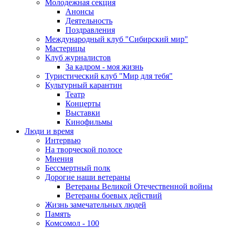
Молодежная секция
Анонсы
Деятельность
Поздравления
Международный клуб "Сибирский мир"
Мастерицы
Клуб журналистов
За кадром - моя жизнь
Туристический клуб "Мир для тебя"
Культурный карантин
Театр
Концерты
Выставки
Кинофильмы
Люди и время
Интервью
На творческой полосе
Мнения
Бессмертный полк
Дорогие наши ветераны
Ветераны Великой Отечественной войны
Ветераны боевых действий
Жизнь замечательных людей
Память
Комсомол - 100