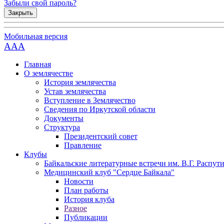
Забыли свой пароль?
Закрыть
Мобильная версия
AAA
Главная
О землячестве
История землячества
Устав землячества
Вступление в Землячество
Сведения по Иркутской области
Документы
Структура
Президентский совет
Правление
Клубы
Байкальские литературные встречи им. В.Г. Распут
Медицинский клуб "Сердце Байкала"
Новости
План работы
История клуба
Разное
Публикации