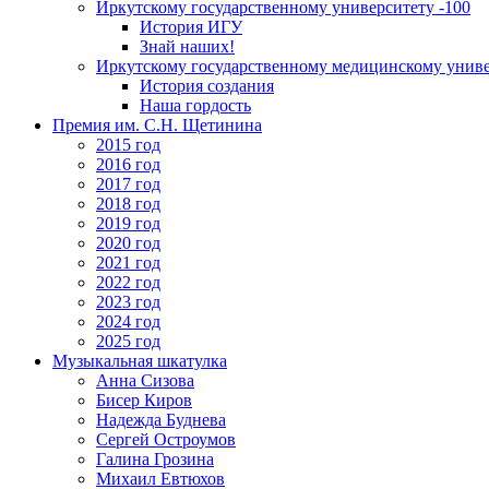
Иркутскому государственному университету -100
История ИГУ
Знай наших!
Иркутскому государственному медицинскому униве
История создания
Наша гордость
Премия им. С.Н. Щетинина
2015 год
2016 год
2017 год
2018 год
2019 год
2020 год
2021 год
2022 год
2023 год
2024 год
2025 год
Музыкальная шкатулка
Анна Сизова
Бисер Киров
Надежда Буднева
Сергей Остроумов
Галина Грозина
Михаил Евтюхов