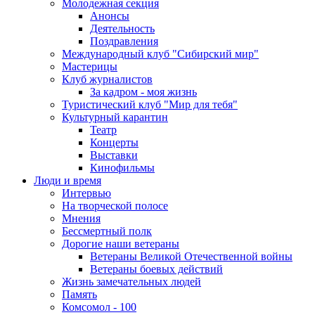
Молодежная секция
Анонсы
Деятельность
Поздравления
Международный клуб "Сибирский мир"
Мастерицы
Клуб журналистов
За кадром - моя жизнь
Туристический клуб "Мир для тебя"
Культурный карантин
Театр
Концерты
Выставки
Кинофильмы
Люди и время
Интервью
На творческой полосе
Мнения
Бессмертный полк
Дорогие наши ветераны
Ветераны Великой Отечественной войны
Ветераны боевых действий
Жизнь замечательных людей
Память
Комсомол - 100