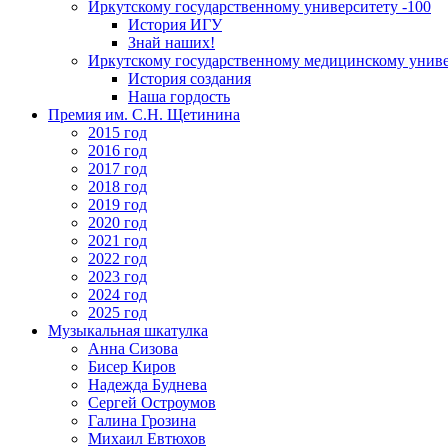
Иркутскому государственному университету -100
История ИГУ
Знай наших!
Иркутскому государственному медицинскому униве
История создания
Наша гордость
Премия им. С.Н. Щетинина
2015 год
2016 год
2017 год
2018 год
2019 год
2020 год
2021 год
2022 год
2023 год
2024 год
2025 год
Музыкальная шкатулка
Анна Сизова
Бисер Киров
Надежда Буднева
Сергей Остроумов
Галина Грозина
Михаил Евтюхов