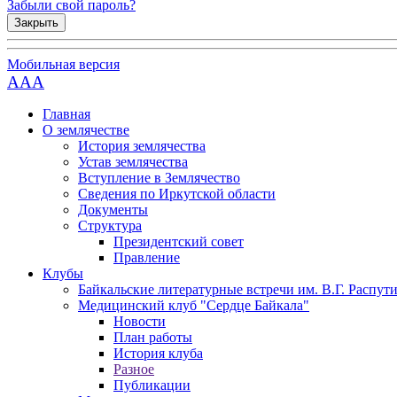
Забыли свой пароль?
Закрыть
Мобильная версия
AAA
Главная
О землячестве
История землячества
Устав землячества
Вступление в Землячество
Сведения по Иркутской области
Документы
Структура
Президентский совет
Правление
Клубы
Байкальские литературные встречи им. В.Г. Распут
Медицинский клуб "Сердце Байкала"
Новости
План работы
История клуба
Разное
Публикации