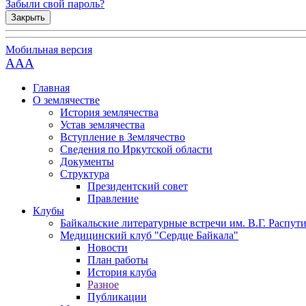
Забыли свой пароль?
Закрыть
Мобильная версия
AAA
Главная
О землячестве
История землячества
Устав землячества
Вступление в Землячество
Сведения по Иркутской области
Документы
Структура
Президентский совет
Правление
Клубы
Байкальские литературные встречи им. В.Г. Распут
Медицинский клуб "Сердце Байкала"
Новости
План работы
История клуба
Разное
Публикации