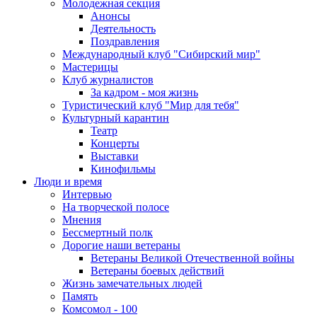
Молодежная секция
Анонсы
Деятельность
Поздравления
Международный клуб "Сибирский мир"
Мастерицы
Клуб журналистов
За кадром - моя жизнь
Туристический клуб "Мир для тебя"
Культурный карантин
Театр
Концерты
Выставки
Кинофильмы
Люди и время
Интервью
На творческой полосе
Мнения
Бессмертный полк
Дорогие наши ветераны
Ветераны Великой Отечественной войны
Ветераны боевых действий
Жизнь замечательных людей
Память
Комсомол - 100