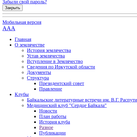
Забыли свой пароль?
Закрыть
Мобильная версия
AAA
Главная
О землячестве
История землячества
Устав землячества
Вступление в Землячество
Сведения по Иркутской области
Документы
Структура
Президентский совет
Правление
Клубы
Байкальские литературные встречи им. В.Г. Распут
Медицинский клуб "Сердце Байкала"
Новости
План работы
История клуба
Разное
Публикации