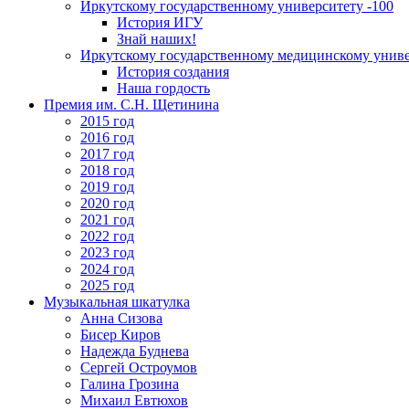
Иркутскому государственному университету -100
История ИГУ
Знай наших!
Иркутскому государственному медицинскому униве
История создания
Наша гордость
Премия им. С.Н. Щетинина
2015 год
2016 год
2017 год
2018 год
2019 год
2020 год
2021 год
2022 год
2023 год
2024 год
2025 год
Музыкальная шкатулка
Анна Сизова
Бисер Киров
Надежда Буднева
Сергей Остроумов
Галина Грозина
Михаил Евтюхов