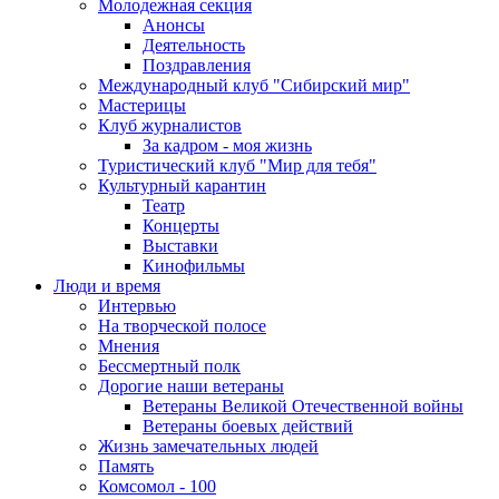
Молодежная секция
Анонсы
Деятельность
Поздравления
Международный клуб "Сибирский мир"
Мастерицы
Клуб журналистов
За кадром - моя жизнь
Туристический клуб "Мир для тебя"
Культурный карантин
Театр
Концерты
Выставки
Кинофильмы
Люди и время
Интервью
На творческой полосе
Мнения
Бессмертный полк
Дорогие наши ветераны
Ветераны Великой Отечественной войны
Ветераны боевых действий
Жизнь замечательных людей
Память
Комсомол - 100