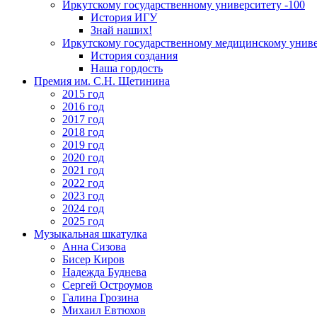
Иркутскому государственному университету -100
История ИГУ
Знай наших!
Иркутскому государственному медицинскому униве
История создания
Наша гордость
Премия им. С.Н. Щетинина
2015 год
2016 год
2017 год
2018 год
2019 год
2020 год
2021 год
2022 год
2023 год
2024 год
2025 год
Музыкальная шкатулка
Анна Сизова
Бисер Киров
Надежда Буднева
Сергей Остроумов
Галина Грозина
Михаил Евтюхов