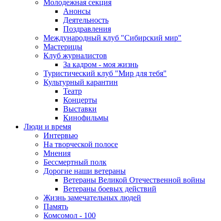
Молодежная секция
Анонсы
Деятельность
Поздравления
Международный клуб "Сибирский мир"
Мастерицы
Клуб журналистов
За кадром - моя жизнь
Туристический клуб "Мир для тебя"
Культурный карантин
Театр
Концерты
Выставки
Кинофильмы
Люди и время
Интервью
На творческой полосе
Мнения
Бессмертный полк
Дорогие наши ветераны
Ветераны Великой Отечественной войны
Ветераны боевых действий
Жизнь замечательных людей
Память
Комсомол - 100