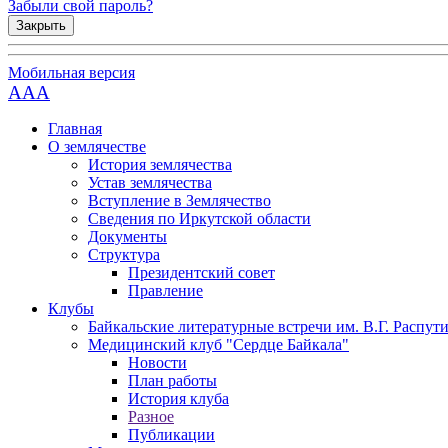
Забыли свой пароль?
Закрыть
Мобильная версия
AAA
Главная
О землячестве
История землячества
Устав землячества
Вступление в Землячество
Сведения по Иркутской области
Документы
Структура
Президентский совет
Правление
Клубы
Байкальские литературные встречи им. В.Г. Распут
Медицинский клуб "Сердце Байкала"
Новости
План работы
История клуба
Разное
Публикации