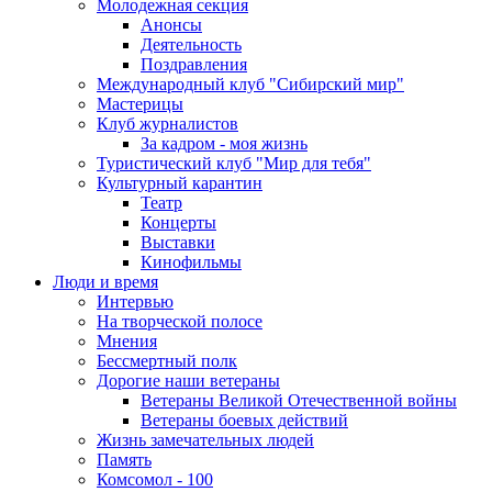
Молодежная секция
Анонсы
Деятельность
Поздравления
Международный клуб "Сибирский мир"
Мастерицы
Клуб журналистов
За кадром - моя жизнь
Туристический клуб "Мир для тебя"
Культурный карантин
Театр
Концерты
Выставки
Кинофильмы
Люди и время
Интервью
На творческой полосе
Мнения
Бессмертный полк
Дорогие наши ветераны
Ветераны Великой Отечественной войны
Ветераны боевых действий
Жизнь замечательных людей
Память
Комсомол - 100