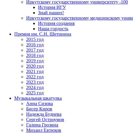
Иркутскому государственному университету -100
История ИГУ
Знай наших!
Иркутскому государственному медицинскому униве
История создания
Наша гордость
Премия им. С.Н. Щетинина
2015 год
2016 год
2017 год
2018 год
2019 год
2020 год
2021 год
2022 год
2023 год
2024 год
2025 год
Музыкальная шкатулка
Анна Сизова
Бисер Киров
Надежда Буднева
Сергей Остроумов
Галина Грозина
Михаил Евтюхов