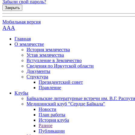
Забыли свой пароль?
Закрыть
Мобильная версия
AAA
Главная
О землячестве
История землячества
Устав землячества
Вступление в Землячество
Сведения по Иркутской области
Документы
Структура
Президентский совет
Правление
Клубы
Байкальские литературные встречи им. В.Г. Распут
Медицинский клуб "Сердце Байкала"
Новости
План работы
История клуба
Разное
Публикации