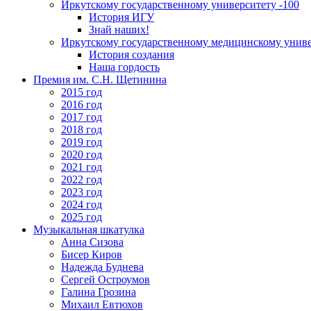
Иркутскому государственному университету -100
История ИГУ
Знай наших!
Иркутскому государственному медицинскому униве
История создания
Наша гордость
Премия им. С.Н. Щетинина
2015 год
2016 год
2017 год
2018 год
2019 год
2020 год
2021 год
2022 год
2023 год
2024 год
2025 год
Музыкальная шкатулка
Анна Сизова
Бисер Киров
Надежда Буднева
Сергей Остроумов
Галина Грозина
Михаил Евтюхов