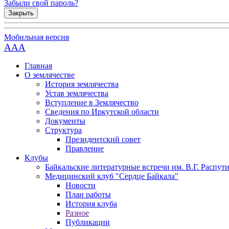
Забыли свой пароль?
Закрыть
Мобильная версия
AAA
Главная
О землячестве
История землячества
Устав землячества
Вступление в Землячество
Сведения по Иркутской области
Документы
Структура
Президентский совет
Правление
Клубы
Байкальские литературные встречи им. В.Г. Распут
Медицинский клуб "Сердце Байкала"
Новости
План работы
История клуба
Разное
Публикации