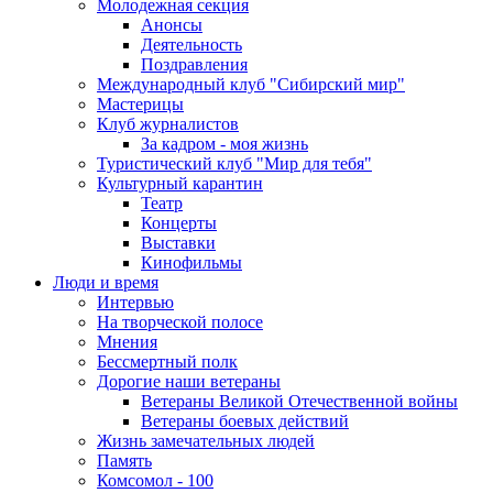
Молодежная секция
Анонсы
Деятельность
Поздравления
Международный клуб "Сибирский мир"
Мастерицы
Клуб журналистов
За кадром - моя жизнь
Туристический клуб "Мир для тебя"
Культурный карантин
Театр
Концерты
Выставки
Кинофильмы
Люди и время
Интервью
На творческой полосе
Мнения
Бессмертный полк
Дорогие наши ветераны
Ветераны Великой Отечественной войны
Ветераны боевых действий
Жизнь замечательных людей
Память
Комсомол - 100