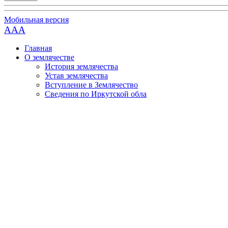
Мобильная версия
AAA
Главная
О землячестве
История землячества
Устав землячества
Вступление в Землячество
Сведения по Иркутской обла