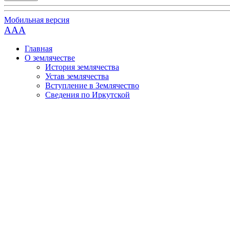
Мобильная версия
AAA
Главная
О землячестве
История землячества
Устав землячества
Вступление в Землячество
Сведения по Иркутской