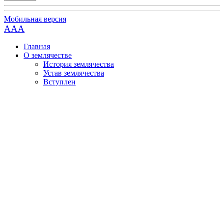
Мобильная версия
AAA
Главная
О землячестве
История землячества
Устав землячества
Вступлен