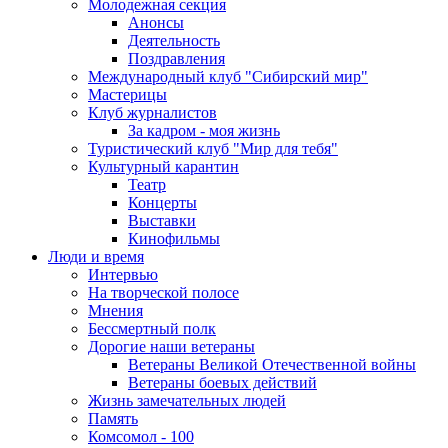
Молодежная секция
Анонсы
Деятельность
Поздравления
Международный клуб "Сибирский мир"
Мастерицы
Клуб журналистов
За кадром - моя жизнь
Туристический клуб "Мир для тебя"
Культурный карантин
Театр
Концерты
Выставки
Кинофильмы
Люди и время
Интервью
На творческой полосе
Мнения
Бессмертный полк
Дорогие наши ветераны
Ветераны Великой Отечественной войны
Ветераны боевых действий
Жизнь замечательных людей
Память
Комсомол - 100