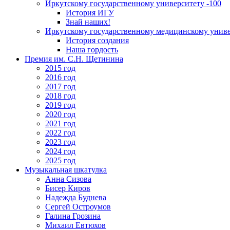
Иркутскому государственному университету -100
История ИГУ
Знай наших!
Иркутскому государственному медицинскому униве
История создания
Наша гордость
Премия им. С.Н. Щетинина
2015 год
2016 год
2017 год
2018 год
2019 год
2020 год
2021 год
2022 год
2023 год
2024 год
2025 год
Музыкальная шкатулка
Анна Сизова
Бисер Киров
Надежда Буднева
Сергей Остроумов
Галина Грозина
Михаил Евтюхов