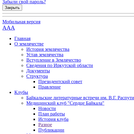
Забыли свой пароль?
Закрыть
Мобильная версия
AAA
Главная
О землячестве
История землячества
Устав землячества
Вступление в Землячество
Сведения по Иркутской области
Документы
Структура
Президентский совет
Правление
Клубы
Байкальские литературные встречи им. В.Г. Распут
Медицинский клуб "Сердце Байкала"
Новости
План работы
История клуба
Разное
Публикации