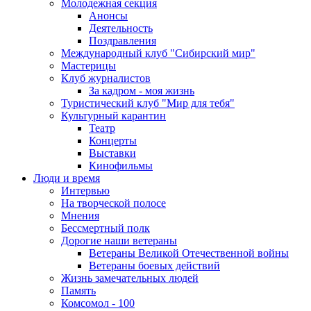
Молодежная секция
Анонсы
Деятельность
Поздравления
Международный клуб "Сибирский мир"
Мастерицы
Клуб журналистов
За кадром - моя жизнь
Туристический клуб "Мир для тебя"
Культурный карантин
Театр
Концерты
Выставки
Кинофильмы
Люди и время
Интервью
На творческой полосе
Мнения
Бессмертный полк
Дорогие наши ветераны
Ветераны Великой Отечественной войны
Ветераны боевых действий
Жизнь замечательных людей
Память
Комсомол - 100