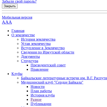
Забыли свой пароль?
Закрыть
Мобильная версия
AAA
Главная
О землячестве
История землячества
Устав землячества
Вступление в Землячество
Сведения по Иркутской области
Документы
Структура
Президентский совет
Правление
Клубы
Байкальские литературные встречи им. В.Г. Распут
Медицинский клуб "Сердце Байкала"
Новости
План работы
История клуба
Разное
Публикации