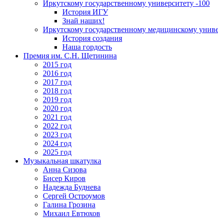
Иркутскому государственному университету -100
История ИГУ
Знай наших!
Иркутскому государственному медицинскому униве
История создания
Наша гордость
Премия им. С.Н. Щетинина
2015 год
2016 год
2017 год
2018 год
2019 год
2020 год
2021 год
2022 год
2023 год
2024 год
2025 год
Музыкальная шкатулка
Анна Сизова
Бисер Киров
Надежда Буднева
Сергей Остроумов
Галина Грозина
Михаил Евтюхов