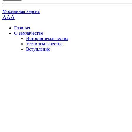
Мобильная версия
AAA
Главная
О землячестве
История землячества
Устав землячества
Вступление