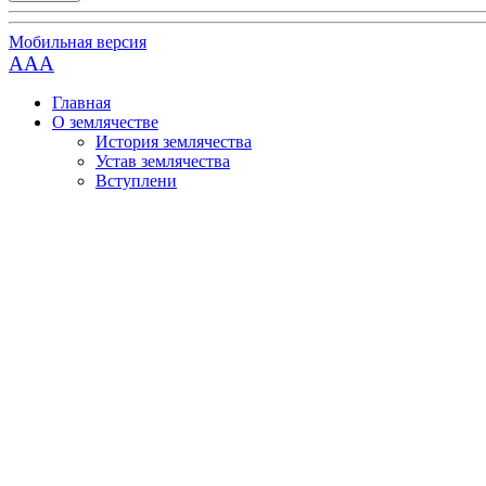
Мобильная версия
AAA
Главная
О землячестве
История землячества
Устав землячества
Вступлени