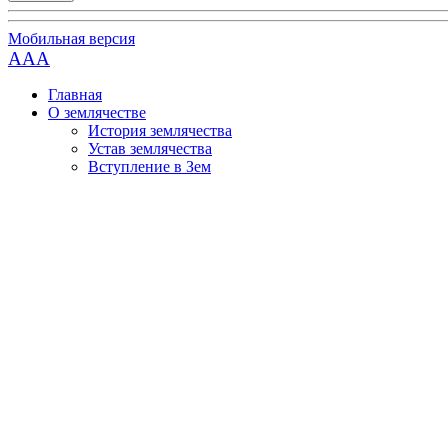
Мобильная версия
AAA
Главная
О землячестве
История землячества
Устав землячества
Вступление в Зем